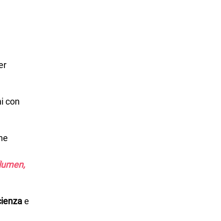
er
hi con
he
(lumen,
cienza
e